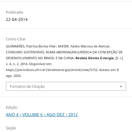
Publicado
22-04-2014
Como Citar
GUIMARÃES, Patrícia Borba Vilar; XAVIER, Yanko Marcius de Alencar.
CONSUMO SUSTENTÁVEL NUMA ABORDAGEM JURÍDICA DA CONCEPÇÃO DE
DESENVOLVIMENTO NO BRASIL E NA CHINA.
Revista Direito E-nergia
,
[S. l.]
,
v. 4, n. 2, 2014. Disponível em:
https://periodicos.ufrn.br/direitoenergia/article/view/5152. Acesso em: 8
ago. 2026.
Fomatos de Citação
Edição
ANO 4 • VOLUME 6 • AGO-DEZ • 2012
Seção