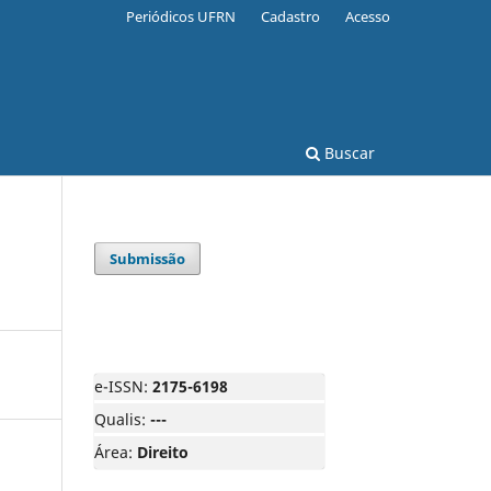
Periódicos UFRN
Cadastro
Acesso
Buscar
Submissão
e-ISSN:
2175-6198
Qualis:
---
Área:
Direito