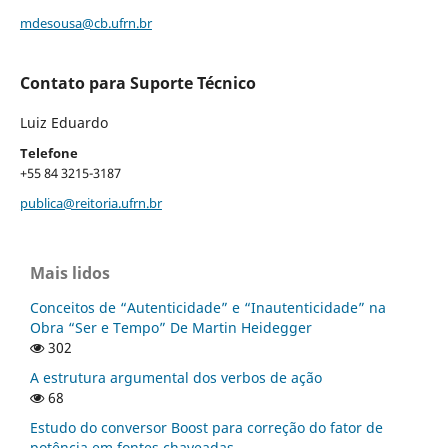
mdesousa@cb.ufrn.br
Contato para Suporte Técnico
Luiz Eduardo
Telefone
+55 84 3215-3187
publica@reitoria.ufrn.br
Mais lidos
Conceitos de “Autenticidade” e “Inautenticidade” na
Obra “Ser e Tempo” De Martin Heidegger
302
A estrutura argumental dos verbos de ação
68
Estudo do conversor Boost para correção do fator de
potência em fontes chaveadas