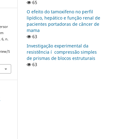
65
O efeito do tamoxifeno no perfil
lipí­dico, hepático e função renal de
pacientes portadoras de câncer de
ersor
mama
 em
63
. 6, n.
Investigação experimental da
resistência í compressão simples
/view/5
de prismas de blocos estruturais
63
I