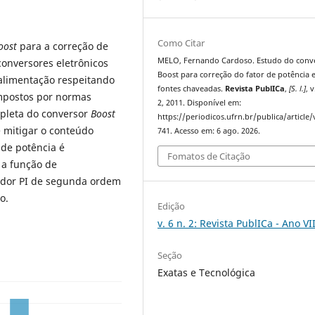
Como Citar
oost
para a correção de
MELO, Fernando Cardoso. Estudo do conv
conversores eletrônicos
Boost para correção do fator de potência
alimentação respeitando
fontes chaveadas.
Revista PublICa
,
[S. l.]
, v
impostos por normas
2, 2011. Disponível em:
mpleta do conversor
Boost
https://periodicos.ufrn.br/publica/article
 mitigar o conteúdo
741. Acesso em: 6 ago. 2026.
 de potência é
Fomatos de Citação
 a função de
dor PI de segunda ordem
o.
Edição
v. 6 n. 2: Revista PublICa - Ano VI
Seção
Exatas e Tecnológica