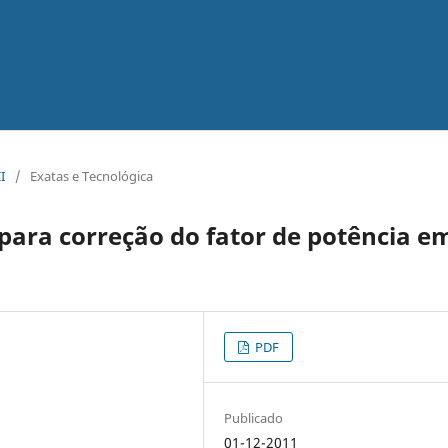
I
/
Exatas e Tecnológica
para correção do fator de potência e
PDF
Publicado
01-12-2011