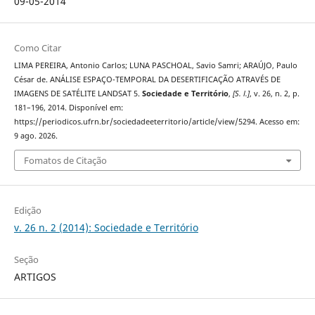
09-05-2014
Como Citar
LIMA PEREIRA, Antonio Carlos; LUNA PASCHOAL, Savio Samri; ARAÚJO, Paulo
César de. ANÁLISE ESPAÇO-TEMPORAL DA DESERTIFICAÇÃO ATRAVÉS DE
IMAGENS DE SATÉLITE LANDSAT 5.
Sociedade e Território
,
[S. l.]
, v. 26, n. 2, p.
181–196, 2014. Disponível em:
https://periodicos.ufrn.br/sociedadeeterritorio/article/view/5294. Acesso em:
9 ago. 2026.
Fomatos de Citação
Edição
v. 26 n. 2 (2014): Sociedade e Território
Seção
ARTIGOS