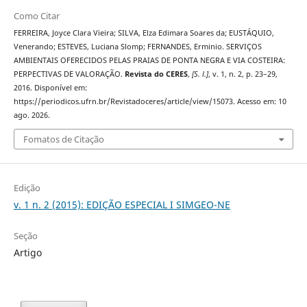
Como Citar
FERREIRA, Joyce Clara Vieira; SILVA, Elza Edimara Soares da; EUSTÁQUIO,
Venerando; ESTEVES, Luciana Slomp; FERNANDES, Erminio. SERVIÇOS
AMBIENTAIS OFERECIDOS PELAS PRAIAS DE PONTA NEGRA E VIA COSTEIRA:
PERPECTIVAS DE VALORAÇÃO.
Revista do CERES
,
[S. l.]
, v. 1, n. 2, p. 23–29,
2016. Disponível em:
https://periodicos.ufrn.br/Revistadoceres/article/view/15073. Acesso em: 10
ago. 2026.
Fomatos de Citação
Edição
v. 1 n. 2 (2015): EDIÇÃO ESPECIAL I SIMGEO-NE
Seção
Artigo