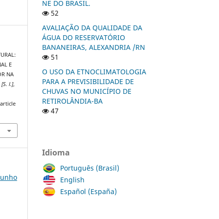
NE DO BRASIL.
52
AVALIAÇÃO DA QUALIDADE DA
ÁGUA DO RESERVATÓRIO
BANANEIRAS, ALEXANDRIA /RN
TURAL:
51
AL E
O USO DA ETNOCLIMATOLOGIA
OR NA
PARA A PREVISIBILIDADE DE
,
[S. l.]
,
CHUVAS NO MUNICÍPIO DE
RETIROLÂNDIA-BA
article
47
Idioma
Português (Brasil)
 Junho
English
Español (España)