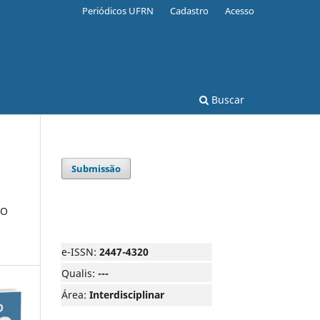
Periódicos UFRN
Cadastro
Acesso
Buscar
Submissão
LO
e-ISSN:
2447-4320
Qualis:
---
Área:
Interdisciplinar