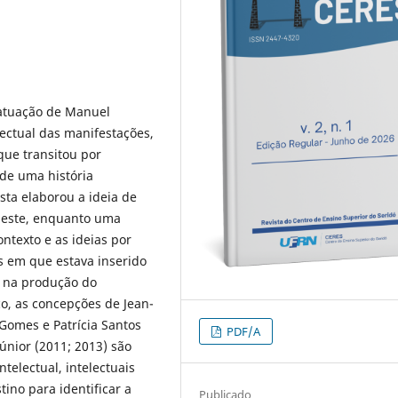
 atuação de Manuel
ectual das manifestações,
 que transitou por
 de uma história
ista elaborou a ideia de
rdeste, enquanto uma
ontexto e as ideias por
es em que estava inserido
al na produção do
co, as concepções de Jean-
 Gomes e Patrícia Santos
PDF/A
nior (2011; 2013) são
ntelectual, intelectuais
tino para identificar a
Publicado