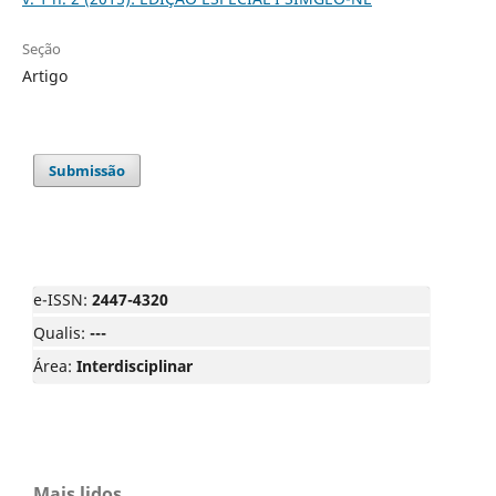
Seção
Artigo
Submissão
e-ISSN:
2447-4320
Qualis:
---
Área:
Interdisciplinar
Mais lidos