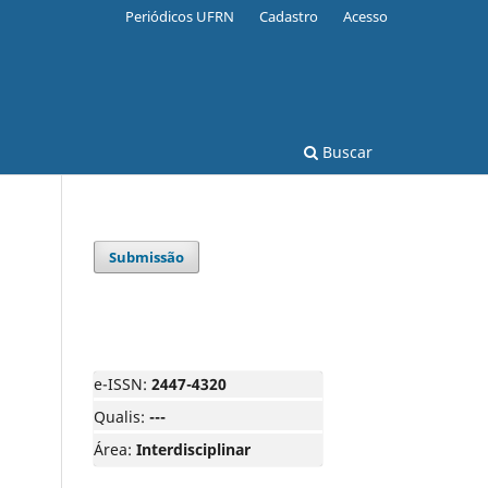
Periódicos UFRN
Cadastro
Acesso
Buscar
Submissão
e-ISSN:
2447-4320
Qualis:
---
Área:
Interdisciplinar