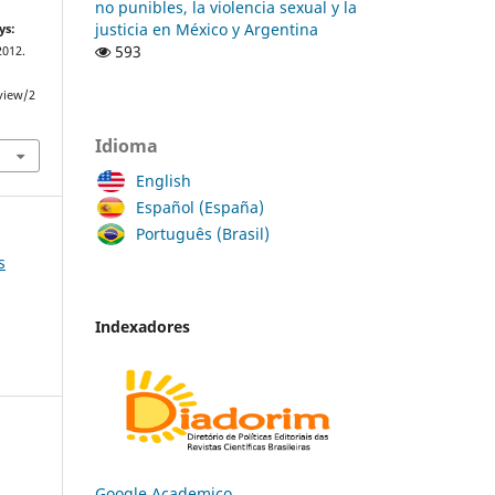
no punibles, la violencia sexual y la
justicia en México y Argentina
ys:
593
 2012.
/view/2
Idioma
English
Español (España)
Português (Brasil)
s
Indexadores
Google Academico