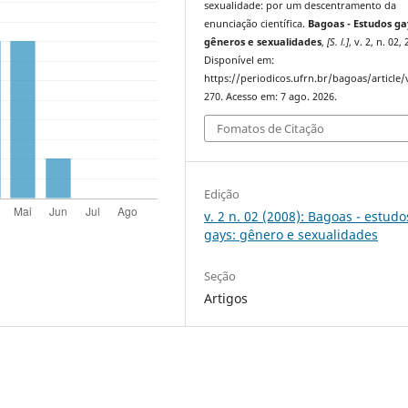
sexualidade: por um descentramento da
enunciação científica.
Bagoas - Estudos ga
gêneros e sexualidades
,
[S. l.]
, v. 2, n. 02,
Disponível em:
https://periodicos.ufrn.br/bagoas/article
270. Acesso em: 7 ago. 2026.
Fomatos de Citação
Edição
v. 2 n. 02 (2008): Bagoas - estudo
gays: gênero e sexualidades
Seção
Artigos