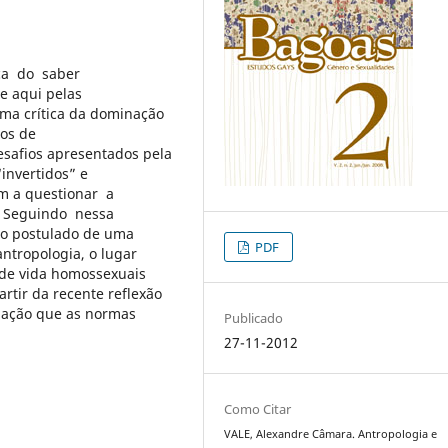
ica do saber
e aqui pelas
uma crítica da dominação
los de
esafios apresentados pela
“invertidos” e
am a questionar a
 Seguindo nessa
, o postulado de uma
PDF
antropologia, o lugar
 de vida homossexuais
artir da recente reflexão
inação que as normas
Publicado
27-11-2012
Como Citar
VALE, Alexandre Câmara. Antropologia e