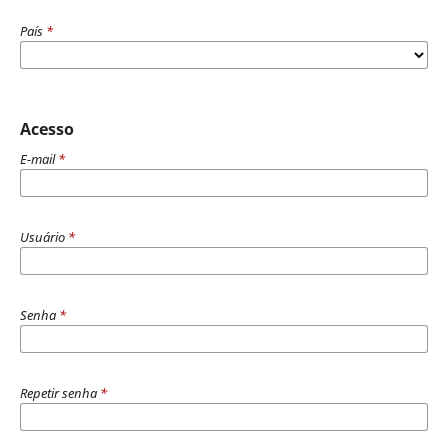
País
*
Acesso
E-mail
*
Usuário
*
Senha
*
Repetir senha
*