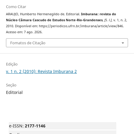
Como Citar
ARAUJO, Humberto Hermenegildo de. Editorial.
Imburana: revista do
Núcleo Câmara Cascudo de Estudos Norte-Rio-Grandenses
,
[S. l.]
, v. 1, n. 2,
2010. Disponível em: https://periodicos.ufrn.br/imburana/article/view/846.
Acesso em: 7 ago. 2026.
Fomatos de Citação
Edição
v. 1 n. 2 (2010): Revista Imburana 2
Seção
Editorial
e-ISSN:
2177-1146