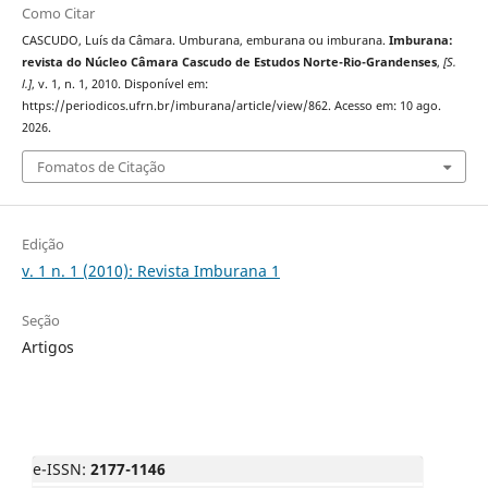
Como Citar
CASCUDO, Luí­s da Câmara. Umburana, emburana ou imburana.
Imburana:
revista do Núcleo Câmara Cascudo de Estudos Norte-Rio-Grandenses
,
[S.
l.]
, v. 1, n. 1, 2010. Disponível em:
https://periodicos.ufrn.br/imburana/article/view/862. Acesso em: 10 ago.
2026.
Fomatos de Citação
Edição
v. 1 n. 1 (2010): Revista Imburana 1
Seção
Artigos
e-ISSN:
2177-1146