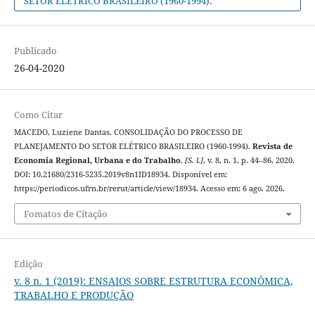
SETOR ELÉTRICO BRASILEIRO (1960-1994).
Publicado
26-04-2020
Como Citar
MACEDO, Luziene Dantas. CONSOLIDAÇÃO DO PROCESSO DE
PLANEJAMENTO DO SETOR ELÉTRICO BRASILEIRO (1960-1994).
Revista de
Economia Regional, Urbana e do Trabalho
,
[S. l.]
, v. 8, n. 1, p. 44–86, 2020.
DOI: 10.21680/2316-5235.2019v8n1ID18934. Disponível em:
https://periodicos.ufrn.br/rerut/article/view/18934. Acesso em: 6 ago. 2026.
Fomatos de Citação
Edição
v. 8 n. 1 (2019): ENSAIOS SOBRE ESTRUTURA ECONÔMICA,
TRABALHO E PRODUÇÃO