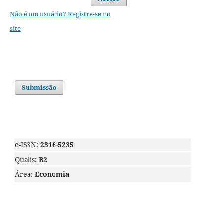
Não é um usuário? Registre-se no
site
Submissão
e-ISSN:
2316-5235
Qualis:
B2
Área:
Economia