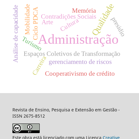
Qualidade
Mobilidade
Análise de capacidade
Ciclo PDCA
Memória
Contradições Sociais
presidio
Cultura
Arte
Administração
Turismo
Espaços Coletivos de Transformação
Carreira
gerenciamento de riscos
Cooperativismo de crédito
Revista de Ensino, Pesquisa e Extensão em Gestão -
ISSN 2675-8512
Este obra está licenciado com uma Licença
Creative