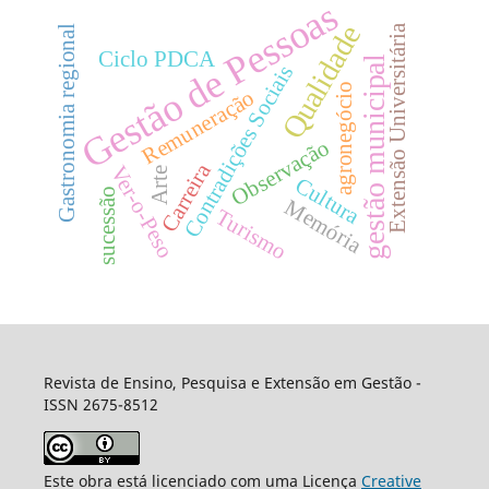
Gestão de Pessoas
Qualidade
Extensão Universitária
Gastronomia regional
Ciclo PDCA
gestão municipal
Contradições Sociais
agronegócio
Remuneração
Observação
Carreira
Ver-o-Peso
Arte
Cultura
sucessão
Memória
Turismo
Revista de Ensino, Pesquisa e Extensão em Gestão -
ISSN 2675-8512
Este obra está licenciado com uma Licença
Creative