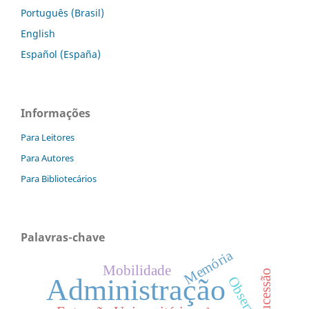
Português (Brasil)
English
Español (España)
Informações
Para Leitores
Para Autores
Para Bibliotecários
Palavras-chave
Memória
Mobilidade
sucessão
Administração
Observação