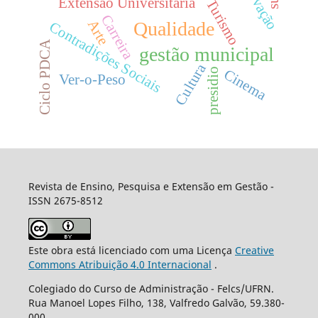
Extensão Universitária
Turismo
Carreira
Arte
Qualidade
Contradições Sociais
Ciclo PDCA
gestão municipal
Cultura
presidio
Cinema
Ver-o-Peso
Revista de Ensino, Pesquisa e Extensão em Gestão -
ISSN 2675-8512
Este obra está licenciado com uma Licença
Creative
Commons Atribuição 4.0 Internacional
.
Colegiado do Curso de Administração - Felcs/UFRN.
Rua Manoel Lopes Filho, 138, Valfredo Galvão, 59.380-
000