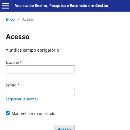
Revista de Ensino, Pesquisa e Extensão em Gestão
Início
/
Acesso
Acesso
* Indica campo obrigatório
Usuário
*
Senha
*
Esqueceu a senha?
Mantenha-me conectado
Acesso