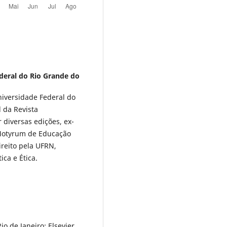
deral do Rio Grande do
niversidade Federal do
 da Revista
 diversas edições, ex-
Motyrum de Educação
reito pela UFRN,
ica e Ética.
o de Janeiro: Elsevier,