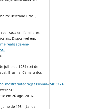
neiro: Bertrand Brasil,
 realizada em familiares
cionais. Disponível em:
ima-realizada-em-
os-
6.
de julho de 1984 (Lei de
soal. Brasília: Câmara dos
op_mostrarintegra;jsessionid=24DC12A
xterno1?
so em 26 ago. 2016.
e julho de 1984 (Lei de