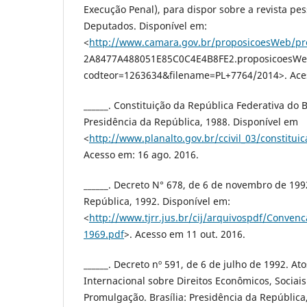
Execução Penal), para dispor sobre a revista pes
Deputados. Disponível em:
<
http://www.camara.gov.br/proposicoesWeb/pr
2A8477A488051E85C0C4E4B8FE2.proposicoesWe
codteor=1263634&filename=PL+7764/2014>. Aces
______. Constituição da República Federativa do Br
Presidência da República, 1988. Disponível em
<
http://www.planalto.gov.br/ccivil_03/constituic
Acesso em: 16 ago. 2016.
______. Decreto N° 678, de 6 de novembro de 1992
República, 1992. Disponível em:
<
http://www.tjrr.jus.br/cij/arquivospdf/Conven
1969.pdf
>. Acesso em 11 out. 2016.
______. Decreto nº 591, de 6 de julho de 1992. At
Internacional sobre Direitos Econômicos, Sociais
Promulgação. Brasília: Presidência da República