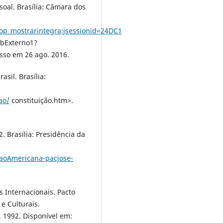
soal. Brasília: Câmara dos
op_mostrarintegra;jsessionid=24DC1
bExterno1?
so em 26 ago. 2016.
asil. Brasília:
ao/
constituição.htm>.
. Brasília: Presidência da
caoAmericana-pacjose-
os Internacionais. Pacto
 e Culturais.
, 1992. Disponível em: