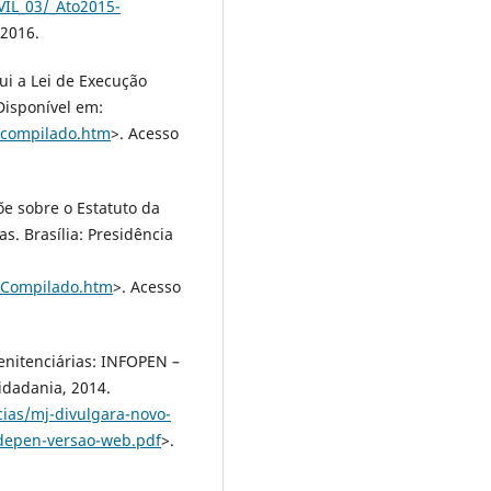
VIL_03/_Ato2015-
 2016.
tui a Lei de Execução
 Disponível em:
10compilado.htm
>. Acesso
põe sobre o Estatuto da
s. Brasília: Presidência
69Compilado.htm
>. Acesso
enitenciárias: INFOPEN –
Cidadania, 2014.
cias/mj-divulgara-novo-
o-depen-versao-web.pdf
>.