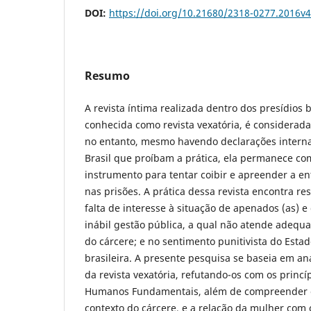
DOI:
https://doi.org/10.21680/2318-0277.2016v
Resumo
A revista íntima realizada dentro dos presídios 
conhecida como revista vexatória, é considera
no entanto, mesmo havendo declarações internac
Brasil que proíbam a prática, ela permanece com
instrumento para tentar coibir e apreender a ent
nas prisões. A prática dessa revista encontra r
falta de interesse à situação de apenados (as) e
inábil gestão pública, a qual não atende ade
do cárcere; e no sentimento punitivista do Esta
brasileira. A presente pesquisa se baseia em an
da revista vexatória, refutando-os com os princíp
Humanos Fundamentais, além de compreender o
contexto do cárcere, e a relação da mulher com 