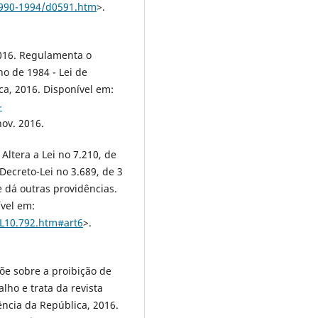
/1990-1994/d0591.htm
>.
2016. Regulamenta o
ho de 1984 - Lei de
ca, 2016. Disponível em:
-
nov. 2016.
 Altera a Lei no 7.210, de
Decreto-Lei no 3.689, de 3
 dá outras providências.
ível em:
/L10.792.htm#art6
>.
spõe sobre a proibição de
alho e trata da revista
ência da República, 2016.