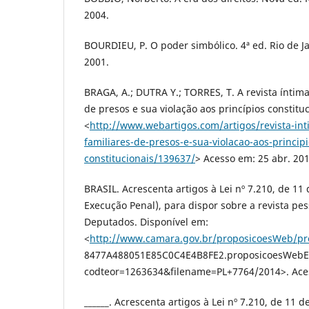
2004.
BOURDIEU, P. O poder simbólico. 4ª ed. Rio de Ja
2001.
BRAGA, A.; DUTRA Y.; TORRES, T. A revista íntima
de presos e sua violação aos princípios constitu
<
http://www.webartigos.com/artigos/revista-int
familiares-de-presos-e-sua-violacao-aos-principi
constitucionais/139637/
> Acesso em: 25 abr. 201
BRASIL. Acrescenta artigos à Lei nº 7.210, de 11 
Execução Penal), para dispor sobre a revista pes
Deputados. Disponível em:
<
http://www.camara.gov.br/proposicoesWeb/pr
8477A488051E85C0C4E4B8FE2.proposicoesWebE
codteor=1263634&filename=PL+7764/2014>. Aces
______. Acrescenta artigos à Lei nº 7.210, de 11 d