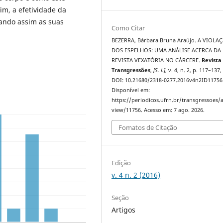
m, a efetividade da
ando assim as suas
Como Citar
BEZERRA, Bárbara Bruna Araújo. A VIOLA
DOS ESPELHOS: UMA ANÁLISE ACERCA DA
REVISTA VEXATÓRIA NO CÁRCERE.
Revista
Transgressões
,
[S. l.]
, v. 4, n. 2, p. 117–137,
DOI: 10.21680/2318-0277.2016v4n2ID11756
Disponível em:
https://periodicos.ufrn.br/transgressoes/a
view/11756. Acesso em: 7 ago. 2026.
Fomatos de Citação
Edição
v. 4 n. 2 (2016)
Seção
Artigos