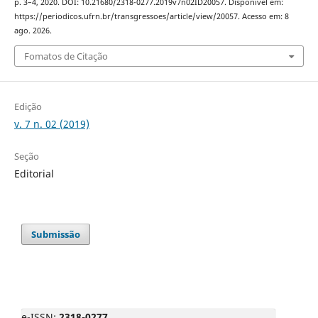
p. 3–4, 2020. DOI: 10.21680/2318-0277.2019v7n02ID20057. Disponível em:
https://periodicos.ufrn.br/transgressoes/article/view/20057. Acesso em: 8
ago. 2026.
Fomatos de Citação
Edição
v. 7 n. 02 (2019)
Seção
Editorial
Submissão
e-ISSN:
2318-0277