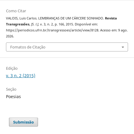
Como Citar
VALOIS, Luis Carlos. LEMBRANÇAS DE UM CÁRCERE SONHADO.
Revista
Transgressões
,
[S. l.]
, v. 3, n. 2, p. 166, 2015. Disponível em:
https://periodicos.ufrn.br/transgressoes/article/view/8128. Acesso em: 9 ago.
2026.
Fomatos de Citação
Edição
v. 3 n. 2 (2015)
Seção
Poesias
Submissão