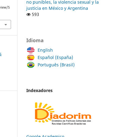
no punibles, la violencia sexual y la
justicia en México y Argentina
/view/5
593
Idioma
English
s
Español (España)
Português (Brasil)
Indexadores
Google Academico