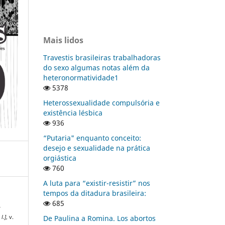
Mais lidos
Travestis brasileiras trabalhadoras
do sexo algumas notas além da
heteronormatividade1
5378
Heterossexualidade compulsória e
existência lésbica
936
“Putaria" enquanto conceito:
desejo e sexualidade na prática
orgiástica
760
A luta para “existir-resistir” nos
tempos da ditadura brasileira:
685
-
De Paulina a Romina. Los abortos
 l.]
, v.