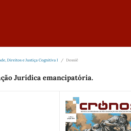
dade, Direitos e Justiça Cognitiva I
/
Dossiê
ção Jurídica emancipatória.