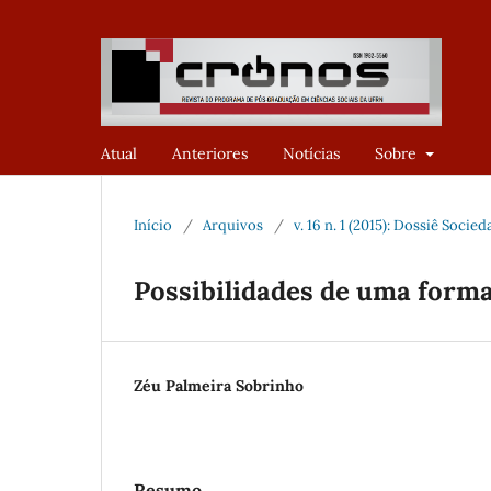
Atual
Anteriores
Notícias
Sobre
Início
/
Arquivos
/
v. 16 n. 1 (2015): Dossiê Socie
Possibilidades de uma forma
Zéu Palmeira Sobrinho
Resumo