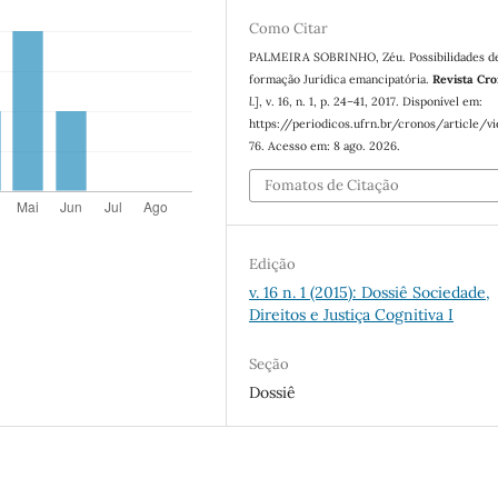
Como Citar
PALMEIRA SOBRINHO, Zéu. Possibilidades d
formação Jurídica emancipatória.
Revista Cr
l.]
, v. 16, n. 1, p. 24–41, 2017. Disponível em:
https://periodicos.ufrn.br/cronos/article/v
76. Acesso em: 8 ago. 2026.
Fomatos de Citação
Edição
v. 16 n. 1 (2015): Dossiê Sociedade,
Direitos e Justiça Cognitiva I
Seção
Dossiê