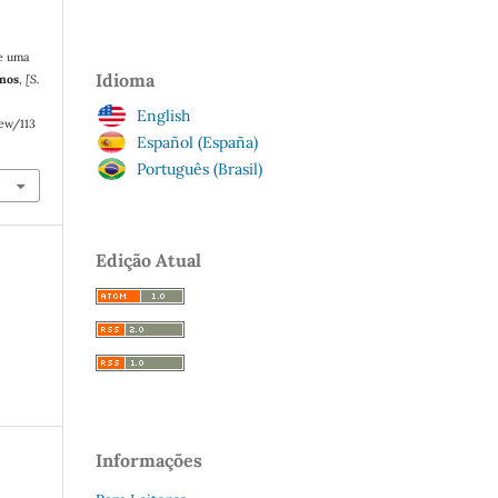
e uma
Idioma
onos
,
[S.
English
iew/113
Español (España)
Português (Brasil)
Edição Atual
Informações