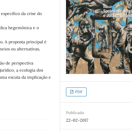
específico da crise do
ídica hegemônica e o
. A proposta principal é
eios ou alternativas,
ão de perspectiva
urídico, a ecologia dos
 uma escuta da implicação e
PDF
Publicado
22-02-2017