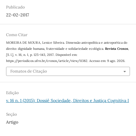
Publicado
22-02-2017
Como Citar
MOREIRA DE MOURA, Lenice Silveira. Dimensão antropolítica e antropoética do
direito: dignidade humana, fraternidade e solidariedade ecológica.
Revista Cronos
,
[S. l.]
, v. 16, n. 1, p. 125–143, 2017. Disponível em:
https://periodicos.ufrn.br/cronos/article/view/11382. Acesso em: 9 ago. 2026.
Fomatos de Citação
Edição
v. 16 n. 1 (2015): Dossiê Sociedade, Direitos e Justiça Cognitiva I
Seção
Artigo