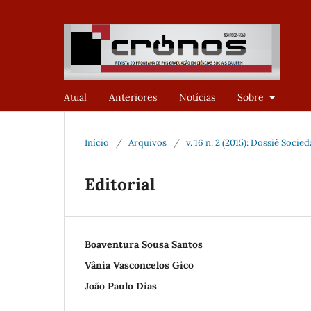
Atual
Anteriores
Notícias
Sobre
Início
/
Arquivos
/
v. 16 n. 2 (2015): Dossiê Socie
Editorial
Boaventura Sousa Santos
Vânia Vasconcelos Gico
João Paulo Dias