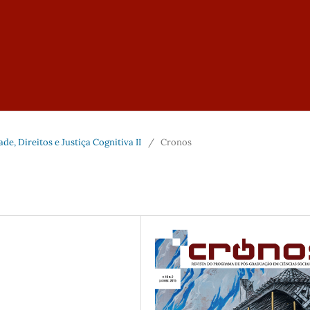
dade, Direitos e Justiça Cognitiva II
/
Cronos