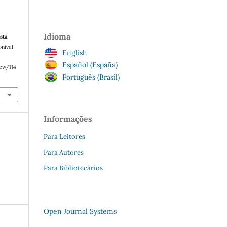
Idioma
sta
onível
English
Español (España)
iew/114
Português (Brasil)
Informações
Para Leitores
Para Autores
Para Bibliotecários
Open Journal Systems