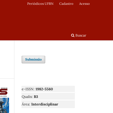
Periódicos UFRN
Cadastro
Acesso
Buscar
Submissão
e-ISSN:
1982-5560
Qualis:
B3
Área:
Interdisciplinar