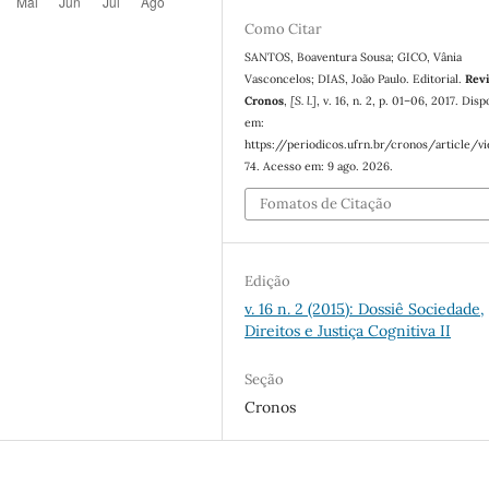
Como Citar
SANTOS, Boaventura Sousa; GICO, Vânia
Vasconcelos; DIAS, João Paulo. Editorial.
Revi
Cronos
,
[S. l.]
, v. 16, n. 2, p. 01–06, 2017. Disp
em:
https://periodicos.ufrn.br/cronos/article/v
74. Acesso em: 9 ago. 2026.
Fomatos de Citação
Edição
v. 16 n. 2 (2015): Dossiê Sociedade,
Direitos e Justiça Cognitiva II
Seção
Cronos