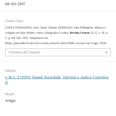
06-03-2017
Como Citar
COSTA FERNANDES, Joicy Suely Galvão; GERMANO, José Willington. Música e
religião em Max Weber: entre a biografia e a obra.
Revista Cronos
,
[S. l.]
, v. 16, n.
2, p. 114–130, 2017. Disponível em:
https://periodicos.ufrn.br/cronos/article/view/11484. Acesso em: 9 ago. 2026.
Fomatos de Citação
Edição
v. 16 n. 2 (2015): Dossiê Sociedade, Direitos e Justiça Cognitiva
II
Seção
Artigo