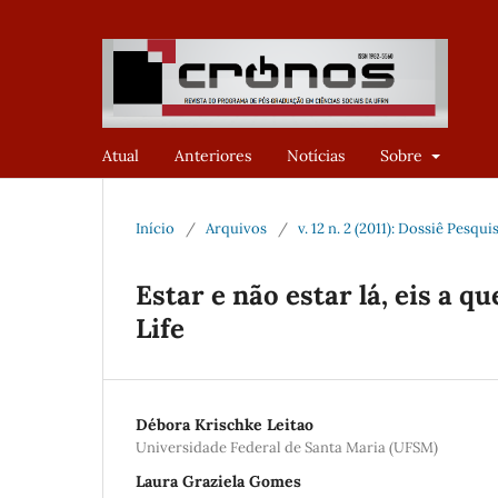
Atual
Anteriores
Notícias
Sobre
Início
/
Arquivos
/
v. 12 n. 2 (2011): Dossiê Pesq
Estar e não estar lá, eis a 
Life
Débora Krischke Leitao
Universidade Federal de Santa Maria (UFSM)
Laura Graziela Gomes