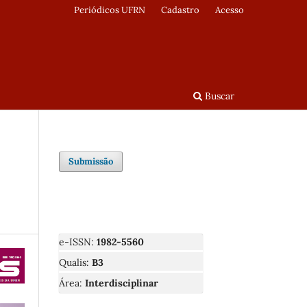
Periódicos UFRN
Cadastro
Acesso
Buscar
Submissão
e-ISSN:
1982-5560
Qualis:
B3
Área:
Interdisciplinar