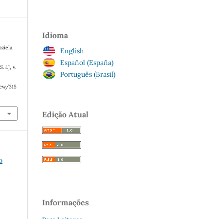
Idioma
ziela.
English
Español (España)
S. l.]
, v.
Português (Brasil)
iew/315
Edição Atual
o
Informações