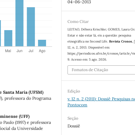
04-06-2013
Como Citar
LEITAO, Débora Krischke; GOMES, Laura Gra
Estar e não estar lá, eis a questão: pesquisa
etnográfica no Second Life.
Revista Cronos
,
[
12, n. 2, 2013. Disponível em:
https://periodicos.ufrn.br/cronos/article/v
9. Acesso em: 5 ago. 2026.
Fomatos de Citação
Edição
de Santa Maria (UFSM)
), professora do Programa
v. 12 n. 2 (2011): Dossiê Pesquisas n
Pontocom
uminense (UFF)
Seção
 Paulo (1997) e professora
Dossiê
ocial da Universidade