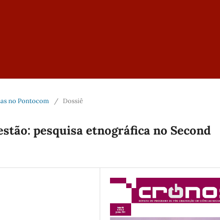
uisas no Pontocom
/
Dossiê
questão: pesquisa etnográfica no Second