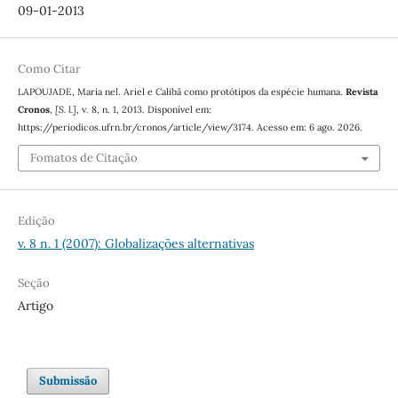
09-01-2013
Como Citar
LAPOUJADE, Maria nel. Ariel e Calibã como protótipos da espécie humana.
Revista
Cronos
,
[S. l.]
, v. 8, n. 1, 2013. Disponível em:
https://periodicos.ufrn.br/cronos/article/view/3174. Acesso em: 6 ago. 2026.
Fomatos de Citação
Edição
v. 8 n. 1 (2007): Globalizações alternativas
Seção
Artigo
Submissão