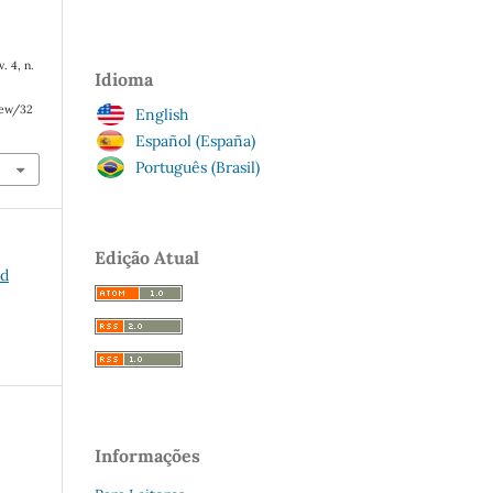
 v. 4, n.
Idioma
iew/32
English
Español (España)
Português (Brasil)
Edição Atual
rd
Informações