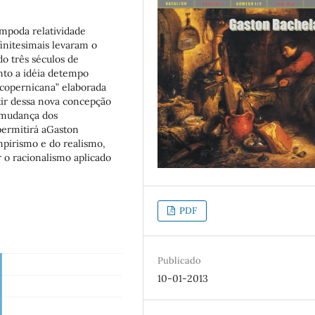
mpoda relatividade
nitesimais levaram o
o três séculos de
nto a idéia detempo
ãocopernicana” elaborada
rtir dessa nova concepção
“mudança dos
permitirá aGaston
mpirismo e do realismo,
r o racionalismo aplicado
PDF
Publicado
10-01-2013