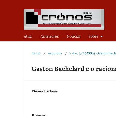
Atual
Anteriores
Notícias
Sobre
Início
/
Arquivos
/
v. 4 n. 1/2 (2003): Gaston Bac
Gaston Bachelard e o racion
Elyana Barbosa
Resumo