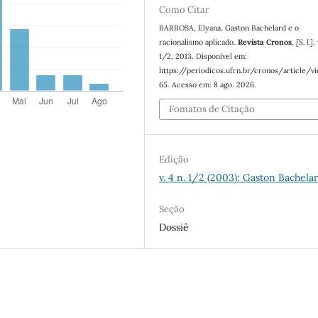
Como Citar
BARBOSA, Elyana. Gaston Bachelard e o
racionalismo aplicado.
Revista Cronos
,
[S. l.]
,
1/2, 2013. Disponível em:
https://periodicos.ufrn.br/cronos/article/v
65. Acesso em: 8 ago. 2026.
Fomatos de Citação
Edição
v. 4 n. 1/2 (2003): Gaston Bachela
Seção
Dossiê