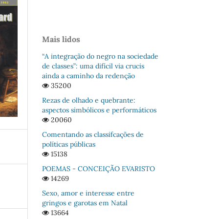
Mais lidos
“A integração do negro na sociedade
de classes”: uma difícil via crucis
ainda a caminho da redenção
35200
Rezas de olhado e quebrante:
aspectos simbólicos e performáticos
20060
Comentando as classifcações de
políticas públicas
15138
POEMAS - CONCEIÇÃO EVARISTO
14269
Sexo, amor e interesse entre
gringos e garotas em Natal
13664