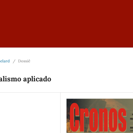
helard
/
Dossiê
alismo aplicado