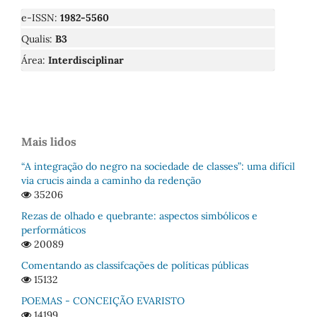
e-ISSN:
1982-5560
Qualis:
B3
Área:
Interdisciplinar
Mais lidos
“A integração do negro na sociedade de classes”: uma difícil
via crucis ainda a caminho da redenção
35206
Rezas de olhado e quebrante: aspectos simbólicos e
performáticos
20089
Comentando as classifcações de políticas públicas
15132
POEMAS - CONCEIÇÃO EVARISTO
14199