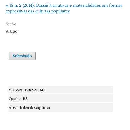
v. 15 n. 2 (2014): Dossiê Narrativas e materialidades em formas
expressivas das culturas populares
Seção
Artigo
Submissão
e-ISSN:
1982-5560
Qualis:
B3
Área:
Interdisciplinar