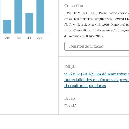
Como Citar
JOSÉ DE MELO (UEPB), Rafael. Voz e cozinha
orixás nos terreiros campinenses.
Revista C
[S. l.]
, v. 15, n. 2, p. 88–113, 2016. Disponível e
https://periodicos.ufrn.br/cronos/article/v
41. Acesso em: 8 ago. 2026.
Fomatos de Citação
Edição
v. 15 n. 2 (2014): Dossiê Narrativas 
materialidades em formas express
das culturas populares
Seção
Dossiê