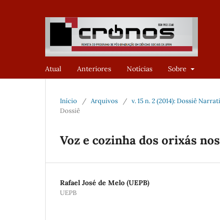
Atual
Anteriores
Notícias
Sobre
Início
/
Arquivos
/
v. 15 n. 2 (2014): Dossiê Nar
Dossiê
Voz e cozinha dos orixás no
Rafael José de Melo (UEPB)
UEPB