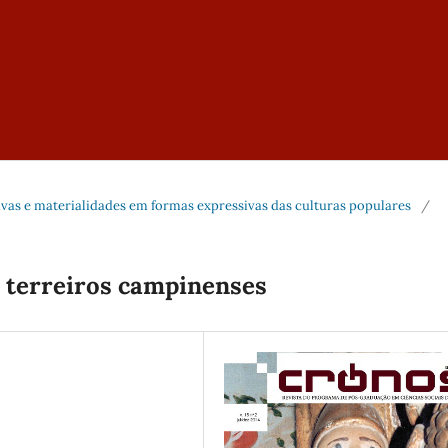
rativas e materialidades em formas expressivas das culturas populares
/
s terreiros campinenses