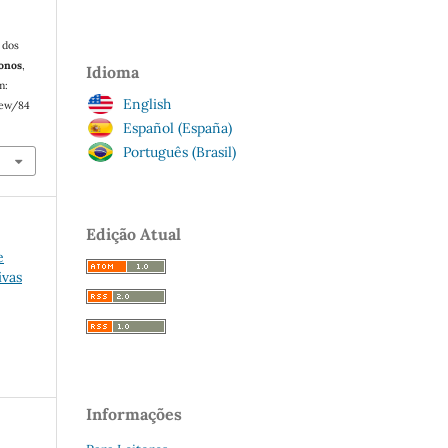
 dos
ronos
,
Idioma
m:
English
iew/84
Español (España)
Português (Brasil)
Edição Atual
e
ivas
Informações