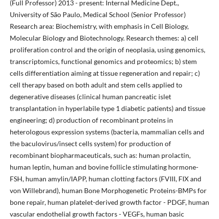
(Full Professor) 2013 - present: Internal Medicine Dept.,
University of São Paulo, Medical School (Senior Professor)
Research area: Biochemistry, with emphasis in Cell Biology,
Molecular Biology and Biotechnology. Research themes: a) cell
proliferation control and the origin of neoplasia, using genomics,
transcriptomics, functional genomics and proteomics; b) stem
cells differentiation aiming at tissue regeneration and repair; c)
cell therapy based on both adult and stem cells applied to
degenerative diseases (clinical human pancreatic islet
transplantation in hyperlabile type 1 diabetic patients) and tissue
engineering; d) production of recombinant proteins in
heterologous expression systems (bacteria, mammalian cells and
the baculovirus/insect cells system) for production of
recombinant biopharmaceuticals, such as: human prolactin,
human leptin, human and bovine follicle stimulating hormone-
FSH, human amylin/IAPP, human clotting factors (FVIII, FIX and
von Willebrand), human Bone Morphogenetic Proteins-BMPs for
bone repair, human platelet-derived growth factor - PDGF, human
vascular endothelial growth factors - VEGFs, human basic