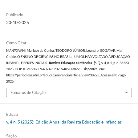
Publicado
20-10-2025
Como Citar
MANTOVANI, Marluce da Cunha; TEODORO JÚNIOR, Leandro; SOGAYAR, Mari
Cleide. O ENSINO DE CIÊNCIAS NO BRASIL: : UM OLHAR VOLTADO À EDUCAÇÃO
INFANTIL E SÉRIES INICIAIS .
Revista Educação e Infâncias
,
[S. l.]
, v. 4, n. 5, p. e-38223,
2025. DOI: 10.21680/2764-6076.2025v4n5ID38223. Disponível em:
https://periodicos.ufrn.br/educacaoinfancia/article/view/38223. Acesso em: 7 ago.
2026.
Fomatos de Citação
Edição
v. 4 n. 5 (2025): Edição Anual da Revista Educação e Infâncias
Seção