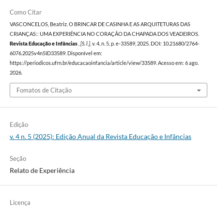
Como Citar
VASCONCELOS, Beatriz. O BRINCAR DE CASINHA E AS ARQUITETURAS DAS
CRIANÇAS:: UMA EXPERIÊNCIA NO CORAÇÃO DA CHAPADA DOS VEADEIROS.
Revista Educação e Infâncias
,
[S. l.]
, v. 4, n. 5, p. e-33589, 2025. DOI: 10.21680/2764-
6076.2025v4n5ID33589. Disponível em:
https://periodicos.ufrn.br/educacaoinfancia/article/view/33589. Acesso em: 6 ago.
2026.
Fomatos de Citação
Edição
v. 4 n. 5 (2025): Edição Anual da Revista Educação e Infâncias
Seção
Relato de Experiência
Licença