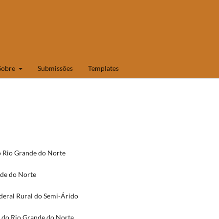
Sobre
Submissões
Templates
o Rio Grande do Norte
nde do Norte
ederal Rural do Semi-Árido
l do Rio Grande do Norte