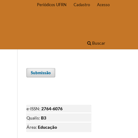
Periódicos UFRN
Cadastro
Acesso
Buscar
Submissão
e-ISSN:
2764-6076
Qualis:
B3
Área:
Educação