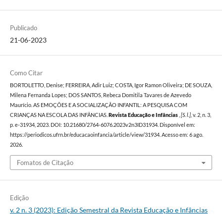
Publicado
21-06-2023
Como Citar
BORTOLETTO, Denise; FERREIRA, Adir Luiz; COSTA, Igor Ramon Oliveira; DE SOUZA,
Milena Fernanda Lopes; DOS SANTOS, Rebeca Domitila Tavares de Azevedo
Maurício. AS EMOÇÕES E A SOCIALIZAÇÃO INFANTIL: A PESQUISA COM
CRIANÇAS NA ESCOLA DAS INFÂNCIAS.
Revista Educação e Infâncias
,
[S. l.]
, v. 2, n. 3,
p. e-31934, 2023. DOI: 10.21680/2764-6076.2023v2n3ID31934. Disponível em:
https://periodicos.ufrn.br/educacaoinfancia/article/view/31934. Acesso em: 6 ago.
2026.
Fomatos de Citação
Edição
v. 2 n. 3 (2023): Edição Semestral da Revista Educação e Infâncias