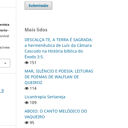
Submissão
evista
Mais lidos
orte-
ponível
DESCALÇA-TE, A TERRA É SAGRADA:
a hermenêutica de Luís da Câmara
le/view
Cascudo na História bíblica do
Êxodo 3:5.
151
MAR, SILÊNCIO E POESIA: LEITURAS
DE POEMAS DE WALFLAN DE
QUEIROZ
114
 9
Licantropia Sertaneja
109
ABOIO: O CANTO MELÓDICO DO
VAQUEIRO
95