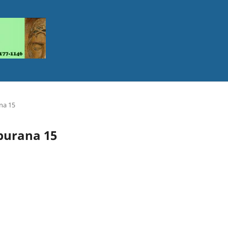
ana 15
mburana 15