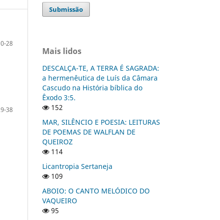
Submissão
10-28
Mais lidos
DESCALÇA-TE, A TERRA É SAGRADA:
a hermenêutica de Luís da Câmara
Cascudo na História bíblica do
Êxodo 3:5.
152
29-38
MAR, SILÊNCIO E POESIA: LEITURAS
DE POEMAS DE WALFLAN DE
QUEIROZ
114
Licantropia Sertaneja
109
ABOIO: O CANTO MELÓDICO DO
VAQUEIRO
95