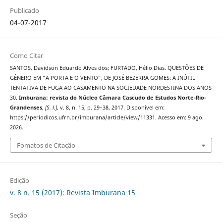
Publicado
04-07-2017
Como Citar
SANTOS, Davidson Eduardo Alves dos; FURTADO, Hélio Dias. QUESTÕES DE
GÊNERO EM “A PORTA E O VENTO”, DE JOSÉ BEZERRA GOMES: A INÚTIL
TENTATIVA DE FUGA AO CASAMENTO NA SOCIEDADE NORDESTINA DOS ANOS
30.
Imburana: revista do Núcleo Câmara Cascudo de Estudos Norte-Rio-
Grandenses
,
[S. l.]
, v. 8, n. 15, p. 29–38, 2017. Disponível em:
https://periodicos.ufrn.br/imburana/article/view/11331. Acesso em: 9 ago.
2026.
Fomatos de Citação
Edição
v. 8 n. 15 (2017): Revista Imburana 15
Seção