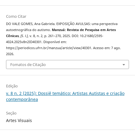
Como Citar
DO VALE GOMES, Ana Gabriela. EXPOSIÇÃO AVULSAS: uma perspectiva
autoetnográfica do autismo.
Manzuá: Revista de Pesquisa em Artes
Cênicas
,
[S. l.]
, v. 8, n. 2, p. 261–270, 2025. DOI: 10.21680/2595-
4024.2025v8n2ID40301. Disponível em:
https://periodicos.ufrn.br/manzua/article/view/40301. Acesso em: 7 ago.
2026.
Fomatos de Citação
Edição
v. 8 n. 2 (2025): Dossiê temático: Artistas Autistas e criação
contemporânea
Seção
Artes Visuais