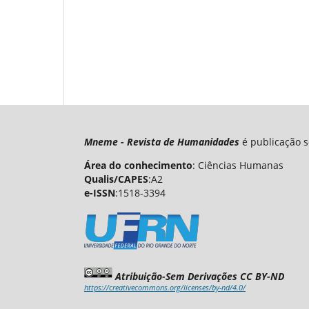
Mneme - Revista de Humanidades
é publicação s
Área do conhecimento
: Ciências Humanas
Qualis/CAPES
:A2
e-ISSN
:1518-3394
Atribuição-Sem Derivações CC BY-ND
https://creativecommons.org/licenses/by-nd/4.0/