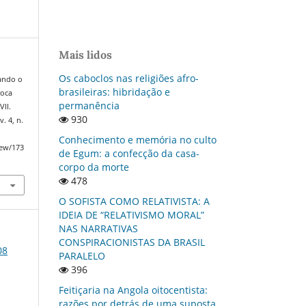
Mais lidos
Os caboclos nas religiões afro-
ando o
brasileiras: hibridação e
roca
permanência
VII.
930
 v. 4, n.
Conhecimento e memória no culto
iew/173
de Egum: a confecção da casa-
corpo da morte
478
O SOFISTA COMO RELATIVISTA: A
IDEIA DE “RELATIVISMO MORAL”
NAS NARRATIVAS
CONSPIRACIONISTAS DA BRASIL
08
PARALELO
396
Feitiçaria na Angola oitocentista:
razões por detrás de uma suposta