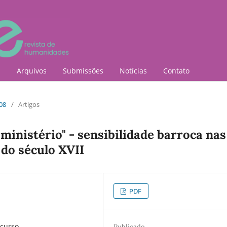
l
Arquivos
Submissões
Notícias
Contato
 08
/
Artigos
ministério" - sensibilidade barroca nas
 do século XVII
PDF
scurso
Publicado