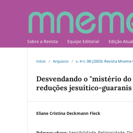
Sobre a Revista
Equipe Editorial
Edição Atua
Início
/
Arquivos
/
v. 4 n. 08 (2003): Revista Mneme
Desvendando o "mistério do 
reduções jesuí­tico-guaranis
Eliane Cristina Deckmann Fleck
Sensibilidade, Religiosidade, Di
Palavras-chave: