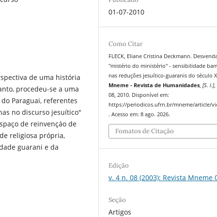
01-07-2010
Como Citar
FLECK, Eliane Cristina Deckmann. Desvend
"mistério do ministério" - sensibilidade bar
nas reduções jesuí­tico-guaranis do século X
rspectiva de uma história
Mneme - Revista de Humanidades
,
[S. l.]
,
tanto, procedeu-se a uma
08, 2010. Disponível em:
a do Paraguai, referentes
https://periodicos.ufrn.br/mneme/article/v
as no discurso jesuítico"
. Acesso em: 8 ago. 2026.
spaço de reinvençáo de
Fomatos de Citação
de religiosa própria,
idade guarani e da
Edição
v. 4 n. 08 (2003): Revista Mneme 
Seção
Artigos