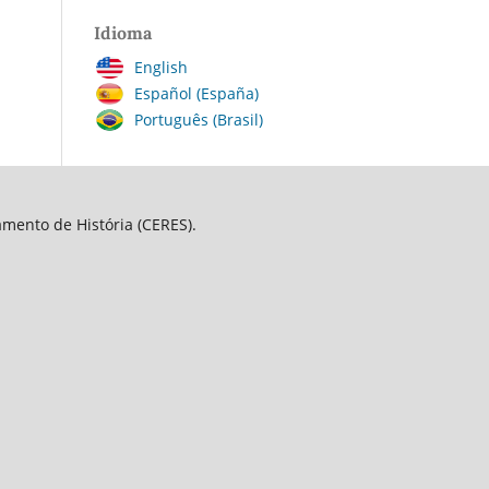
Idioma
English
Español (España)
Português (Brasil)
amento de História (CERES).