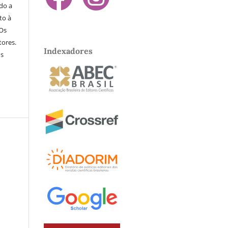
do a
to à
 Os
tores.
Indexadores
os