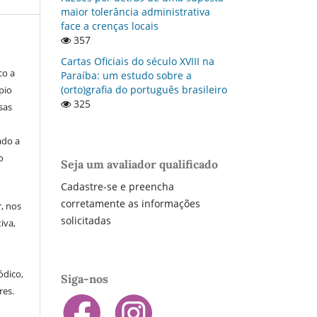
maior tolerância administrativa
face a crenças locais
357
Cartas Oficiais do século XVIII na
co a
Paraí­ba: um estudo sobre a
(orto)grafia do português brasileiro
pio
325
sas
ado a
o
Seja um avaliador qualificado
Cadastre-se e preencha
corretamente as informações
, nos
solicitadas
iva,
ódico,
Siga-nos
res.
r