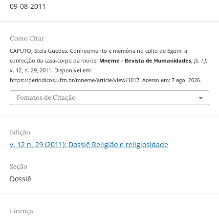
09-08-2011
Como Citar
CAPUTO, Stela Guedes. Conhecimento e memória no culto de Egum: a
confecção da casa-corpo da morte.
Mneme - Revista de Humanidades
,
[S. l.]
,
v. 12, n. 29, 2011. Disponível em:
https://periodicos.ufrn.br/mneme/article/view/1017. Acesso em: 7 ago. 2026.
Fomatos de Citação
Edição
v. 12 n. 29 (2011): Dossiê Religião e religiosidade
Seção
Dossiê
Licença