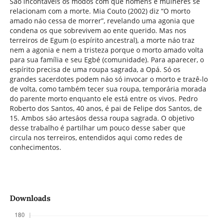
Sáo incontáveis os modos com que homens e mulheres se
relacionam com a morte. Mia Couto (2002) diz “O morto
amado náo cessa de morrer”, revelando uma agonia que
condena os que sobrevivem ao ente querido. Mas nos
terreiros de Egum (o espírito ancestral), a morte náo traz
nem a agonia e nem a tristeza porque o morto amado volta
para sua família e seu Egbé (comunidade). Para aparecer, o
espírito precisa de uma roupa sagrada, a Opá. Só os
grandes sacerdotes podem náo só invocar o morto e trazê-lo
de volta, como também tecer sua roupa, temporária morada
do parente morto enquanto ele está entre os vivos. Pedro
Roberto dos Santos, 40 anos, é pai de Felipe dos Santos, de
15. Ambos sáo artesáos dessa roupa sagrada. O objetivo
desse trabalho é partilhar um pouco desse saber que
circula nos terreiros, entendidos aqui como redes de
conhecimentos.
Downloads