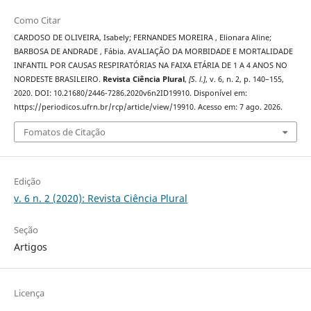
Como Citar
CARDOSO DE OLIVEIRA, Isabely; FERNANDES MOREIRA , Elionara Aline;
BARBOSA DE ANDRADE , Fábia. AVALIAÇÃO DA MORBIDADE E MORTALIDADE
INFANTIL POR CAUSAS RESPIRATÓRIAS NA FAIXA ETÁRIA DE 1 A 4 ANOS NO
NORDESTE BRASILEIRO.
Revista Ciência Plural
,
[S. l.]
, v. 6, n. 2, p. 140–155,
2020. DOI: 10.21680/2446-7286.2020v6n2ID19910. Disponível em:
https://periodicos.ufrn.br/rcp/article/view/19910. Acesso em: 7 ago. 2026.
Fomatos de Citação
Edição
v. 6 n. 2 (2020): Revista Ciência Plural
Seção
Artigos
Licença