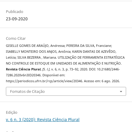
Publicado
23-09-2020
Como Citar
GISELLE GOMES DE ARAÚJO, Andressa; PEREIRA DA SILVA, Franciane;
ISABELLY MONTEIRO DOS ANJOS, Antônia; KARIN DANTAS DE AZEVÊDO,
Letícia; SILVA BEZERRA , Mariana. UTILIZAÇÃO DE FERRAMENTA ESTRATÉGICA
NO CONTROLE DE ESTOQUE EM UNIDADES DE ALIMENTAÇÃO E NUTRIÇÃO.
Revista Ciência Plural
,
[S. l.]
, v. 6, n. 3, p. 73–92, 2020. DOI: 10.21680/2446-
7286.2020v6n3ID20346. Disponível em:
https://periodicos.ufrn.br/rcp/article/view/20346. Acesso em: 6 ago. 2026.
Fomatos de Citação
Edição
v. 6 n. 3 (2020): Revista Ciência Plural