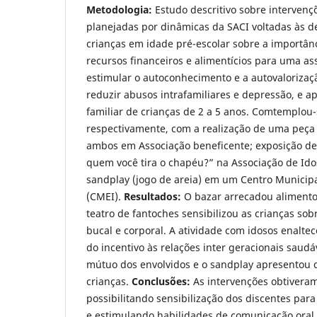
Metodologia:
Estudo descritivo sobre intervenç
planejadas por dinâmicas da SACI voltadas às d
crianças em idade pré-escolar sobre a importânci
recursos financeiros e alimentícios para uma as
estimular o autoconhecimento e a autovalorizaç
reduzir abusos intrafamiliares e depressão, e a
familiar de crianças de 2 a 5 anos. Comtemplou
respectivamente, com a realização de uma peça 
ambos em Associação beneficente; exposição de
quem você tira o chapéu?” na Associação de Ido
sandplay (jogo de areia) em um Centro Municipa
(CMEI).
Resultados:
O bazar arrecadou alimento
teatro de fantoches sensibilizou as crianças so
bucal e corporal. A atividade com idosos enalte
do incentivo às relações inter geracionais saud
mútuo dos envolvidos e o sandplay apresentou 
crianças.
Conclusões:
As intervenções obtiveram
possibilitando sensibilização dos discentes pa
e estimulando habilidades de comunicação oral,