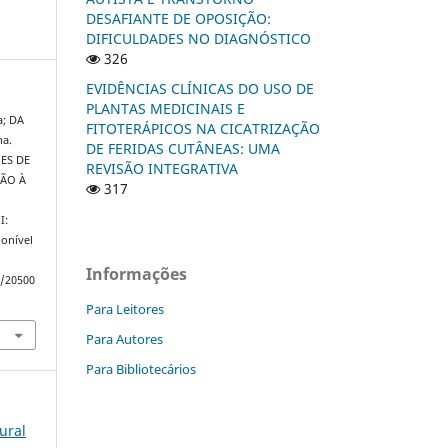
DESAFIANTE DE OPOSIÇÃO:
DIFICULDADES NO DIAGNÓSTICO
326
EVIDÊNCIAS CLÍNICAS DO USO DE
PLANTAS MEDICINAIS E
; DA
FITOTERÁPICOS NA CICATRIZAÇÃO
na.
DE FERIDAS CUTÂNEAS: UMA
ES DE
REVISÃO INTEGRATIVA
ÃO À
317
a
I:
onível
Informações
w/20500
Para Leitores
Para Autores
Para Bibliotecários
lural