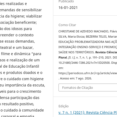
Publicado
ões realizadas e
16-01-2021
emandas de sensibilizar
a da higiene; viabilizar
sociação beneficente;
Como Citar
ão dos idosos para
CHRISTIANE DE AZEVEDO MACHADO, Flávia
preender o contexto
SILVA, Maria Eloiza; BEZERRA TELES, Maria
-se essas demandas,
EDUCAÇÃO PROBLEMATIZADORA NAS AÇÕ
teatral e um bazar,
INTEGRAÇÃO ENSINO-SERVIÇO E PROMOÇ
SAÚDE NOS TERRITÓRIOS.
Revista Ciênci
 filme e dinâmica “para
Plural
,
[S. l.]
, v. 7, n. 1, p. 191–210, 2021. DO
sos e realização de um
10.21680/2446-7286.2021v7n1ID20500. Disp
l de Educação Infantil
em:
s e produtos doados e o
https://periodicos.ufrn.br/rcp/article/vie
bre o cuidado com higiene
. Acesso em: 7 ago. 2026.
ceu importância da escuta,
Fomatos de Citação
áveis para o crescimento
densa participação das
 resultado positivo,
Edição
ra o cuidado à comunidade
v. 7 n. 1 (2021): Revista Ciência P
 corporal e empatia.