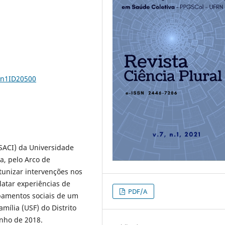
7n1ID20500
(SACI) da Universidade
a, pelo Arco de
tunizar intervenções nos
elatar experiências de
PDF/A
pamentos sociais de um
mília (USF) do Distrito
nho de 2018.