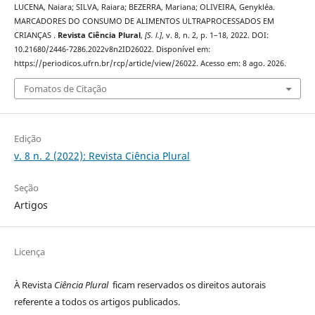
LUCENA, Naiara; SILVA, Raiara; BEZERRA, Mariana; OLIVEIRA, Genykléa.
MARCADORES DO CONSUMO DE ALIMENTOS ULTRAPROCESSADOS EM
CRIANÇAS .
Revista Ciência Plural
,
[S. l.]
, v. 8, n. 2, p. 1–18, 2022. DOI:
10.21680/2446-7286.2022v8n2ID26022. Disponível em:
https://periodicos.ufrn.br/rcp/article/view/26022. Acesso em: 8 ago. 2026.
Fomatos de Citação
Edição
v. 8 n. 2 (2022): Revista Ciência Plural
Seção
Artigos
Licença
À Revista
Ciência Plural
ficam reservados os direitos autorais
referente a todos os artigos publicados.