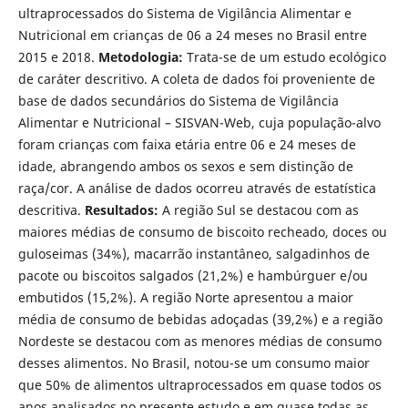
ultraprocessados do Sistema de Vigilância Alimentar e
Nutricional em crianças de 06 a 24 meses no Brasil entre
2015 e 2018.
Metodologia:
Trata-se de um estudo ecológico
de caráter descritivo. A coleta de dados foi proveniente de
base de dados secundários do Sistema de Vigilância
Alimentar e Nutricional – SISVAN-Web, cuja população-alvo
foram crianças com faixa etária entre 06 e 24 meses de
idade, abrangendo ambos os sexos e sem distinção de
raça/cor. A análise de dados ocorreu através de estatística
descritiva.
Resultados:
A região Sul se destacou com as
maiores médias de consumo de biscoito recheado, doces ou
guloseimas (34%), macarrão instantâneo, salgadinhos de
pacote ou biscoitos salgados (21,2%) e hambúrguer e/ou
embutidos (15,2%). A região Norte apresentou a maior
média de consumo de bebidas adoçadas (39,2%) e a região
Nordeste se destacou com as menores médias de consumo
desses alimentos. No Brasil, notou-se um consumo maior
que 50% de alimentos ultraprocessados em quase todos os
anos analisados no presente estudo e em quase todas as