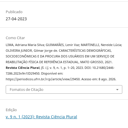
Publicado
27-04-2023
Como Citar
LIMA, Adriana Maria Silva; GUIMARÃES, Lenir Vaz; MARTINELLI, Nereide Lúcia;
OLIVEIRA JUNIOR, Gilmar Jorge de. CARACTERÍSTICAS DEMOGRÁFICAS,
SOCIOECONÔMICAS E DA PROCURA DOS USUÁRIOS EM UM SERVIÇO DE
REABILITAÇÃO FÍSICA DE REFERÊNCIA ESTADUAL, MATO GROSSO, 2021.
Revista Ciência Plural
,
[S. l.]
, v. 9, n. 1, p. 1–20, 2023. DOI: 10.21680/2446-
7286.2023v9n1ID29450. Disponível em:
https://periodicos.ufrn.br/rcp/article/view/29450. Acesso em: 8 ago. 2026.
Fomatos de Citação
Edição
v. 9 n. 1 (2023): Revista Ciência Plural