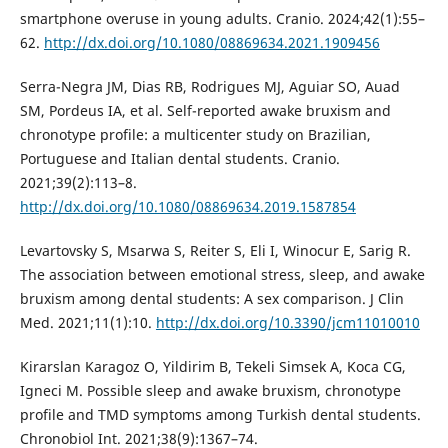
smartphone overuse in young adults. Cranio. 2024;42(1):55–
62.
http://dx.doi.org/10.1080/08869634.2021.1909456
Serra-Negra JM, Dias RB, Rodrigues MJ, Aguiar SO, Auad
SM, Pordeus IA, et al. Self-reported awake bruxism and
chronotype profile: a multicenter study on Brazilian,
Portuguese and Italian dental students. Cranio.
2021;39(2):113–8.
http://dx.doi.org/10.1080/08869634.2019.1587854
Levartovsky S, Msarwa S, Reiter S, Eli I, Winocur E, Sarig R.
The association between emotional stress, sleep, and awake
bruxism among dental students: A sex comparison. J Clin
Med. 2021;11(1):10.
http://dx.doi.org/10.3390/jcm11010010
Kirarslan Karagoz O, Yildirim B, Tekeli Simsek A, Koca CG,
Igneci M. Possible sleep and awake bruxism, chronotype
profile and TMD symptoms among Turkish dental students.
Chronobiol Int. 2021;38(9):1367–74.