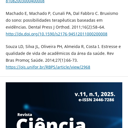
81082003000400008
Machado E, Machado P, Cunali PA, Dal Fabbro C. Bruxismo
do sono: possibilidades terapêuticas baseadas em
evidências. Dental Press J Orthod. 2011;16(2):58–64.
http://dx.doi.org/10.1590/s2176-94512011000200008
Souza LD, Silva JL, Oliveira PH, Almeida R, Costa I. Estresse e
qualidade de vida de acadêmicos da área da saúde. Rev
Bras Promoç Saúde. 2014;27(1):66-73.
https://ojs.unifor.br/RBPS/article/view/2968