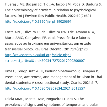
Flueraşu MI, Bocşan IC, Țig I-A, Iacob SM, Popa D, Buduru S.
The epidemiology of bruxism in relation to psychological
factors. Int J Environ Res Public Health. 2022;19(2):691.
http://dx.doi.org/10.3390/ijerph19020691
Costa ARO, Oliveira ES de, Oliveira DWD de, Tavano KTA,
Murta AMG, Gonçalves PF, et al. Prevalência e fatores
associados ao bruxismo em universitários: um estudo
transversal piloto. Rev Bras Odontol. 2017;74(2):120.
http://revodonto.bvsalud.org/scielo.php?
script=sci_arttext&pid=S0034-72722017000200007
Uma U, Fongpisuttikul P, Padungpipatbawon P, Luyapan P.
Prevalence, awareness, and management of bruxism in Thai
dental students: A cross-sectional study. Cranio. 2021;1–7.
http://dx.doi.org/10.1080/08869634.2021.2015557
Loiola MMC, Monte FMM, Nogueira LH dos S. The
prevalence of signs and symptoms of temporomandibular