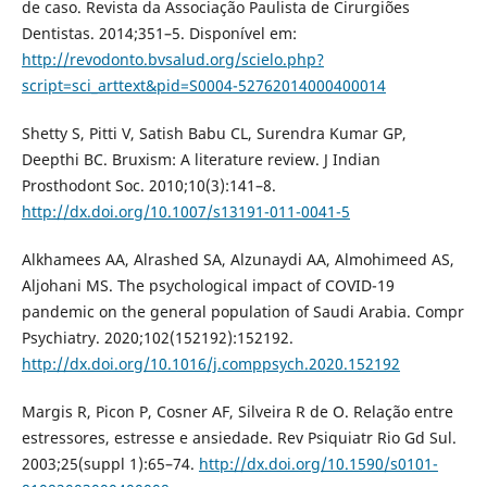
de caso. Revista da Associação Paulista de Cirurgiões
Dentistas. 2014;351–5. Disponível em:
http://revodonto.bvsalud.org/scielo.php?
script=sci_arttext&pid=S0004-52762014000400014
Shetty S, Pitti V, Satish Babu CL, Surendra Kumar GP,
Deepthi BC. Bruxism: A literature review. J Indian
Prosthodont Soc. 2010;10(3):141–8.
http://dx.doi.org/10.1007/s13191-011-0041-5
Alkhamees AA, Alrashed SA, Alzunaydi AA, Almohimeed AS,
Aljohani MS. The psychological impact of COVID-19
pandemic on the general population of Saudi Arabia. Compr
Psychiatry. 2020;102(152192):152192.
http://dx.doi.org/10.1016/j.comppsych.2020.152192
Margis R, Picon P, Cosner AF, Silveira R de O. Relação entre
estressores, estresse e ansiedade. Rev Psiquiatr Rio Gd Sul.
2003;25(suppl 1):65–74.
http://dx.doi.org/10.1590/s0101-