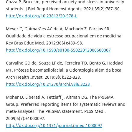
Cozza P. Bruxism, perceived anxiety and stress in university
students. J Biol Regul Homeost Agents. 2021;35(2):787–90.
http://dx.doi.org/10.23812/20-578-L
Meyer C, Guimarães AC de A, Machado Z, Parcias SR.
Qualidade de vida e estresse ocupacional em de medicina.
Rev Bras Educ Med. 2012;36(4):489–98.
http://dx.doi.org/10.1590/s0100-55022012000600007
Carvalho GD de, Souza LF de, Ferreira TO, Bento G, Haddad
MF. Prótese bucomaxilofacial: a Odontologia além da boca.
Arch Health Invest. 2019;8(6):322-328.
http://dx.doi.org/10.21270/archi.v8i6.3223
Moher D, Liberati A, Tetzlaff J, Altman DG, The PRISMA
Group. Preferred reporting items for systematic reviews and
meta-analyses: The PRISMA statement. PLoS Med .
2009;6(7):e1000097.
http://dx.doi.org/10.1371/journal.pmed.1000097