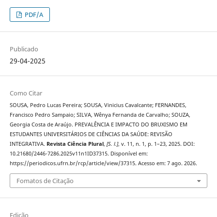
PDF/A
Publicado
29-04-2025
Como Citar
SOUSA, Pedro Lucas Pereira; SOUSA, Vinicius Cavalcante; FERNANDES,
Francisco Pedro Sampaio; SILVA, Wênya Fernanda de Carvalho; SOUZA,
Georgia Costa de Araújo. PREVALÊNCIA E IMPACTO DO BRUXISMO EM
ESTUDANTES UNIVERSITÁRIOS DE CIÊNCIAS DA SAÚDE: REVISÃO
INTEGRATIVA.
Revista Ciência Plural
,
[S. l.]
, v. 11, n. 1, p. 1–23, 2025. DOI:
10.21680/2446-7286.2025v11n1ID37315. Disponível em:
https://periodicos.ufrn.br/rcp/article/view/37315. Acesso em: 7 ago. 2026.
Fomatos de Citação
Edição