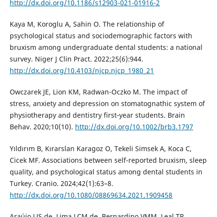
http://dx.doi.org/10.1186/s12903-021-01916-2
Kaya M, Koroglu A, Sahin O. The relationship of
psychological status and sociodemographic factors with
bruxism among undergraduate dental students: a national
survey. Niger J Clin Pract. 2022;25(6):944.
http://dx.doi.org/10.4103/njcp.njcp_1980_21
Owczarek JE, Lion KM, Radwan-Oczko M. The impact of
stress, anxiety and depression on stomatognathic system of
physiotherapy and dentistry first‐year students. Brain
Behav. 2020;10(10).
http://dx.doi.org/10.1002/brb3.1797
Yıldırım B, Kırarslan Karagoz O, Tekeli Simsek A, Koca C,
Cicek MF. Associations between self-reported bruxism, sleep
quality, and psychological status among dental students in
Turkey. Cranio. 2024;42(1):63–8.
http://dx.doi.org/10.1080/08869634.2021.1909458
Araújo LJS de, Lima LCM de, Bernardino VMM, Leal TR,