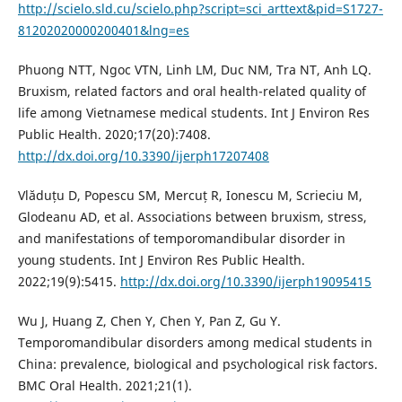
http://scielo.sld.cu/scielo.php?script=sci_arttext&pid=S1727-
81202020000200401&lng=es
Phuong NTT, Ngoc VTN, Linh LM, Duc NM, Tra NT, Anh LQ.
Bruxism, related factors and oral health-related quality of
life among Vietnamese medical students. Int J Environ Res
Public Health. 2020;17(20):7408.
http://dx.doi.org/10.3390/ijerph17207408
Vlăduțu D, Popescu SM, Mercuț R, Ionescu M, Scrieciu M,
Glodeanu AD, et al. Associations between bruxism, stress,
and manifestations of temporomandibular disorder in
young students. Int J Environ Res Public Health.
2022;19(9):5415.
http://dx.doi.org/10.3390/ijerph19095415
Wu J, Huang Z, Chen Y, Chen Y, Pan Z, Gu Y.
Temporomandibular disorders among medical students in
China: prevalence, biological and psychological risk factors.
BMC Oral Health. 2021;21(1).