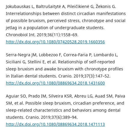
Jokubauskas L, Baltrušaitytė A, Pileičikienė G, Žekonis G.
Interrelationships between distinct circadian manifestations
of possible bruxism, perceived stress, chronotype and social
jetlag in a population of undergraduate students.
Chronobiol Int. 2019;36(11):1558–69.
http://dx.doi.org/10.1080/07420528.2019.1660356
Serra-Negra JM, Lobbezoo F, Correa-Faria P, Lombardo L,
Siciliani G, Stellini E, et al. Relationship of self-reported
sleep bruxism and awake bruxism with chronotype profiles
in Italian dental students. Cranio. 2019;37(3):147–52.
http://dx.doi.org/10.1080/08869634.2018.1431600
Aguiar SO, Prado IM, Silveira KSR, Abreu LG, Auad SM, Paiva
SM, et al. Possible sleep bruxism, circadian preference, and
sleep-related characteristics and behaviors among dental
students. Cranio. 2019;37(6):389–94.
http://dx.doi.org/10.1080/08869634.2018.1471113