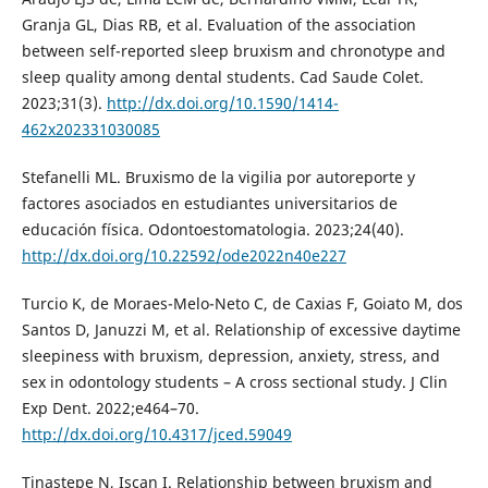
Granja GL, Dias RB, et al. Evaluation of the association
between self-reported sleep bruxism and chronotype and
sleep quality among dental students. Cad Saude Colet.
2023;31(3).
http://dx.doi.org/10.1590/1414-
462x202331030085
Stefanelli ML. Bruxismo de la vigilia por autoreporte y
factores asociados en estudiantes universitarios de
educación física. Odontoestomatologia. 2023;24(40).
http://dx.doi.org/10.22592/ode2022n40e227
Turcio K, de Moraes-Melo-Neto C, de Caxias F, Goiato M, dos
Santos D, Januzzi M, et al. Relationship of excessive daytime
sleepiness with bruxism, depression, anxiety, stress, and
sex in odontology students – A cross sectional study. J Clin
Exp Dent. 2022;e464–70.
http://dx.doi.org/10.4317/jced.59049
Tinastepe N, Iscan I. Relationship between bruxism and