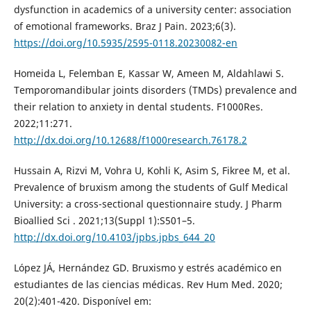
dysfunction in academics of a university center: association
of emotional frameworks. Braz J Pain. 2023;6(3).
https://doi.org/10.5935/2595-0118.20230082-en
Homeida L, Felemban E, Kassar W, Ameen M, Aldahlawi S.
Temporomandibular joints disorders (TMDs) prevalence and
their relation to anxiety in dental students. F1000Res.
2022;11:271.
http://dx.doi.org/10.12688/f1000research.76178.2
Hussain A, Rizvi M, Vohra U, Kohli K, Asim S, Fikree M, et al.
Prevalence of bruxism among the students of Gulf Medical
University: a cross-sectional questionnaire study. J Pharm
Bioallied Sci . 2021;13(Suppl 1):S501–5.
http://dx.doi.org/10.4103/jpbs.jpbs_644_20
López JÁ, Hernández GD. Bruxismo y estrés académico en
estudiantes de las ciencias médicas. Rev Hum Med. 2020;
20(2):401-420. Disponível em: