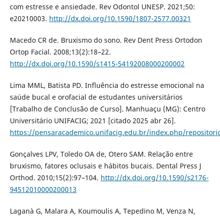
com estresse e ansiedade. Rev Odontol UNESP. 2021;50:
e20210003.
http://dx.doi.org/10.1590/1807-2577.00321
Macedo CR de. Bruxismo do sono. Rev Dent Press Ortodon
Ortop Facial. 2008;13(2):18–22.
http://dx.doi.org/10.1590/s1415-54192008000200002
Lima MML, Batista PD. Influência do estresse emocional na
saúde bucal e orofacial de estudantes universitários
[Trabalho de Conclusão de Curso]. Manhuaçu (MG): Centro
Universitário UNIFACIG; 2021 [citado 2025 abr 26].
https://pensaracademico.unifacig.edu.br/index.php/repositorio
Gonçalves LPV, Toledo OA de, Otero SAM. Relação entre
bruxismo, fatores oclusais e hábitos bucais. Dental Press J
Orthod. 2010;15(2):97–104.
http://dx.doi.org/10.1590/s2176-
94512010000200013
Laganà G, Malara A, Koumoulis A, Tepedino M, Venza N,