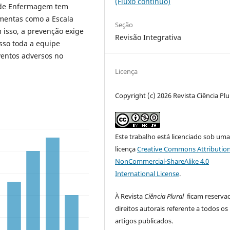
(Fluxo contínuo)
e de Enfermagem tem
amentas como a Escala
Seção
 isso, a prevenção exige
Revisão Integrativa
sso toda a equipe
ventos adversos no
Licença
Copyright (c) 2026 Revista Ciência Plu
Este trabalho está licenciado sob um
licença
Creative Commons Attribution
NonCommercial-ShareAlike 4.0
International License
.
À Revista
Ciência Plural
ficam reserva
direitos autorais referente a todos os
artigos publicados.