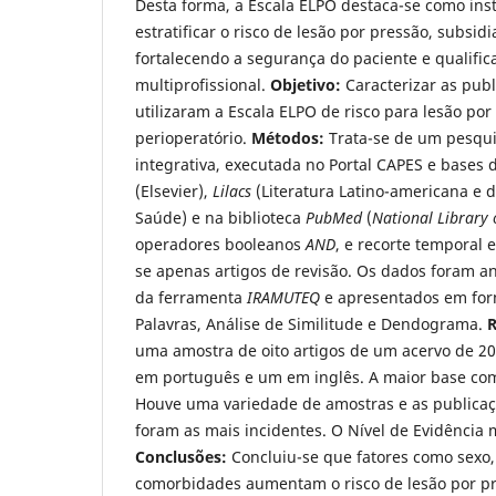
Desta forma, a Escala ELPO destaca-se como ins
estratificar o risco de lesão por pressão, subsid
fortalecendo a segurança do paciente e qualific
multiprofissional.
Objetivo:
Caracterizar as publ
utilizaram a Escala ELPO de risco para lesão por
perioperatório.
Métodos:
Trata-se de um pesquis
integrativa, executada no Portal CAPES e bases
(Elsevier),
Lilacs
(Literatura Latino-americana e 
Saúde) e na biblioteca
PubMed
(
National Library 
operadores booleanos
AND
, e recorte temporal 
se apenas artigos de revisão. Os dados foram a
da ferramenta
IRAMUTEQ
e apresentados em fo
Palavras, Análise de Similitude e Dendograma.
R
uma amostra de oito artigos de um acervo de 20
em português e um em inglês. A maior base com
Houve uma variedade de amostras e as publicaç
foram as mais incidentes. O Nível de Evidência m
Conclusões:
Concluiu-se que fatores como sexo,
comorbidades aumentam o risco de lesão por pr