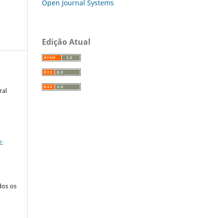
Open Journal Systems
Edição Atual
ral
a
-
dos os