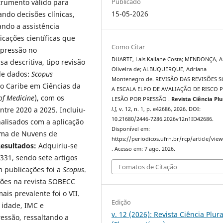
Publicado
trumento válido para
15-05-2026
iando decisões clínicas,
ando a assistência
icações científicas que
Como Citar
 pressão no
DUARTE, Laís Kailane Costa; MENDONÇA, A
a descritiva, tipo revisão
Oliveira de; ALBUQUERQUE, Adriana
 de dados:
Scopus
Montenegro de. REVISÃO DAS REVISÕES 
do Caribe em Ciências da
A ESCALA ELPO DE AVALIAÇÃO DE RISCO 
of Medicine
), com os
LESÃO POR PRESSÃO .
Revista Ciência Plu
entre 2020 a 2025. Incluiu-
l.]
, v. 12, n. 1, p. e42686, 2026. DOI:
10.21680/2446-7286.2026v12n1ID42686.
nalisados com a aplicação
Disponível em:
rma de Nuvens de
https://periodicos.ufrn.br/rcp/article/vie
esultados:
Adquiriu-se
. Acesso em: 7 ago. 2026.
331, sendo sete artigos
Fomatos de Citação
 publicações foi a
Scopus
.
ões na revista SOBECC
ais prevalente foi o VII.
Edição
 idade, IMC e
v. 12 (2026): Revista Ciência Plura
essão, ressaltando a