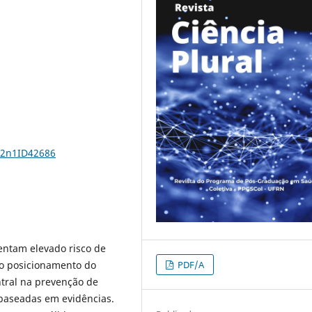
12n1ID42686
entam elevado risco de
PDF/A
ao posicionamento do
tral na prevenção de
s baseadas em evidências.