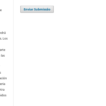
Enviar Submissão
se
endrá
s. Los
arte
 las
í
s
ación
eria
otra
nidos