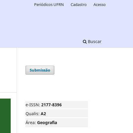
Periódicos UFRN
Cadastro
Acesso
Buscar
Submissão
e-ISSN:
2177-8396
Qualis:
A2
Área:
Geografia