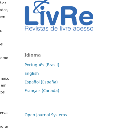
á os
ados,
 em
os
os
Idioma
 como
Português (Brasil)
English
meio,
Español (España)
u em
Français (Canada)
tos
serva
Open Journal Systems
horar